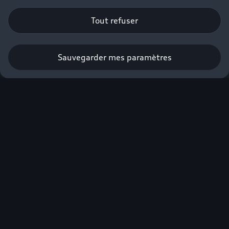
Tout refuser
Sauvegarder mes paramètres
Obtenir une offre
Audi, sans
compromis.
Plus de 900 km
d'autonomie