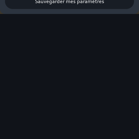
Sauvegarder mes paramètres
Profiter de l’offre
Pour avoir sa
première Audi,
on est prêt à
tout. Sauf à
attendre.